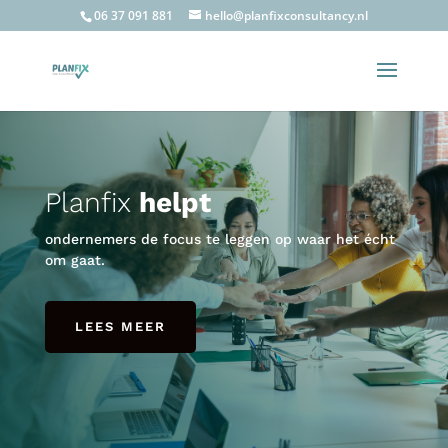
06 37 091 881
hello@planfixconsultancy.nl
Planfix
helpt
ondernemers de focus te leggen op waar het écht
om gaat.
LEES MEER